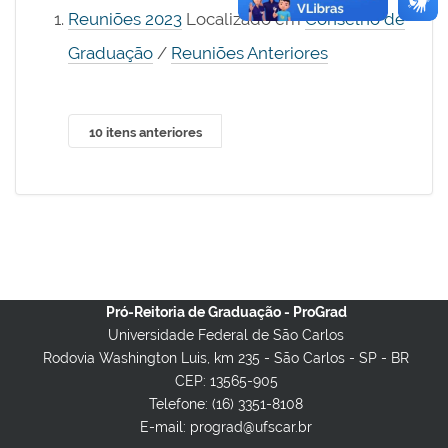
Reuniões 2023
Localizado em
Conselho de
Graduação
/
Reuniões Anteriores
10 itens anteriores
Pró-Reitoria de Graduação - ProGrad
Universidade Federal de São Carlos
Rodovia Washington Luis, km 235 - São Carlos - SP - BR
CEP: 13565-905
Telefone: (16) 3351-8108
E-mail: prograd@ufscar.br