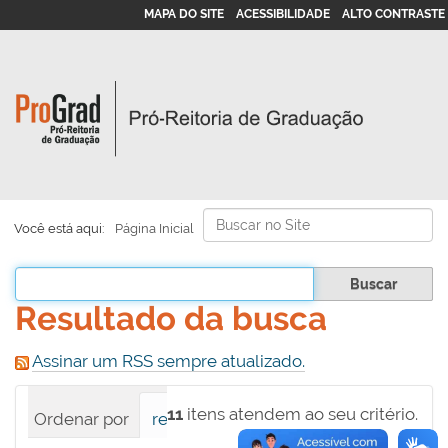
MAPA DO SITE
ACESSIBILIDADE
ALTO CONTRASTE
Busca
Você está aqui:
Página Inicial
Busca Avançada…
Filtrar os resultados
Resultado da busca
Assinar um RSS sempre atualizado.
11
itens atendem ao seu critério.
Ordenar por
relevância
data (mais recente pri