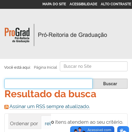
MAPA DO SITE
ACESSIBILIDADE
ALTO CONTRASTE
Busca
Você está aqui:
Página Inicial
Busca Avançada…
Filtrar os resultados
Resultado da busca
Assinar um RSS sempre atualizado.
0
itens atendem ao seu critério.
Ordenar por
relevância
data (mais recente pri