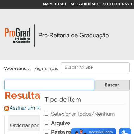
MAPA DO SITE
ACESSIBILIDADE
ALTO CONTRASTE
Busca
Você está aqui:
Página Inicial
Busca Avançada…
Filtrar os resultados
Resultado da busca
Tipo de item
Assinar um RSS sempre atualizado.
Selecionar Todos/Nenhum
Arquivo
0
itens atendem ao seu critério.
Ordenar por
relevância
data (mais recente pri
Pasta raiz do idioma