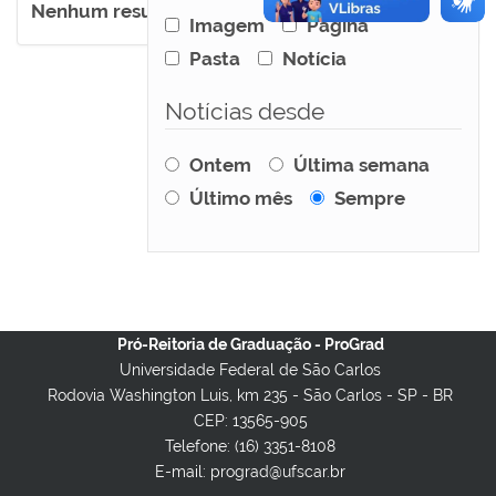
Nenhum resultado foi encontrado.
Imagem
Página
Pasta
Notícia
Notícias desde
Ontem
Última semana
Último mês
Sempre
Pró-Reitoria de Graduação - ProGrad
Universidade Federal de São Carlos
Rodovia Washington Luis, km 235 - São Carlos - SP - BR
CEP: 13565-905
Telefone: (16) 3351-8108
E-mail: prograd@ufscar.br