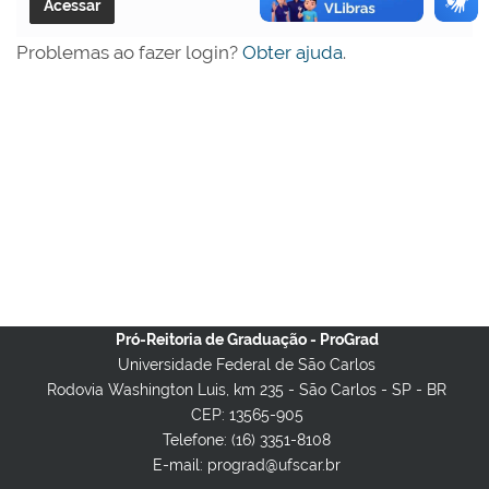
Problemas ao fazer login?
Obter ajuda
.
Pró-Reitoria de Graduação - ProGrad
Universidade Federal de São Carlos
Rodovia Washington Luis, km 235 - São Carlos - SP - BR
CEP: 13565-905
Telefone: (16) 3351-8108
E-mail: prograd@ufscar.br