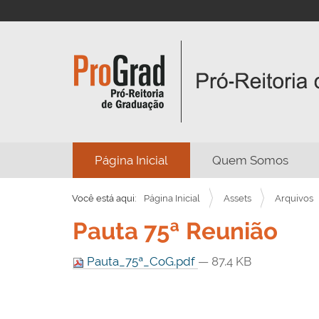
N
Página Inicial
Quem Somos
a
v
Você está aqui:
Página Inicial
Assets
Arquivos
e
Pauta 75ª Reunião
g
a
Pauta_75ª_CoG.pdf
— 87.4 KB
ç
ã
o