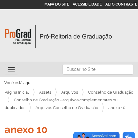
MAPA DO SITE
ACESSIBILIDADE
ALTO CONTRASTE
N
Busca
Toggle navigation
a
Busca Avançada…
v
Você está aqui:
e
Página Inicial
Assets
Arquivos
Conselho de Graduação
g
Conselho de Graduação - arquivos complementares ou
duplicados
Arquivos Conselho de Graduação
anexo 10
a
ç
ã
anexo 10
o