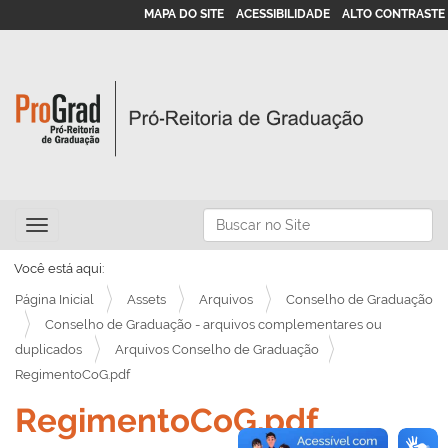
MAPA DO SITE
ACESSIBILIDADE
ALTO CONTRASTE
N
Busca
Toggle navigation
a
Busca Avançada…
v
Você está aqui:
e
Página Inicial
Assets
Arquivos
Conselho de Graduação
g
Conselho de Graduação - arquivos complementares ou
duplicados
Arquivos Conselho de Graduação
a
RegimentoCoG.pdf
ç
ã
RegimentoCoG.pdf
o