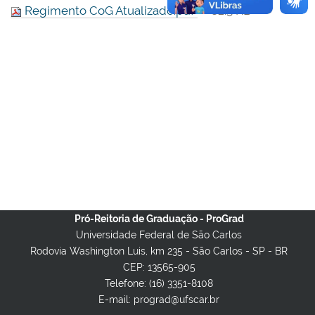
Regimento CoG Atualizado.pdf
— 82.5 KB
Pró-Reitoria de Graduação - ProGrad
Universidade Federal de São Carlos
Rodovia Washington Luis, km 235 - São Carlos - SP - BR
CEP: 13565-905
Telefone: (16) 3351-8108
E-mail: prograd@ufscar.br