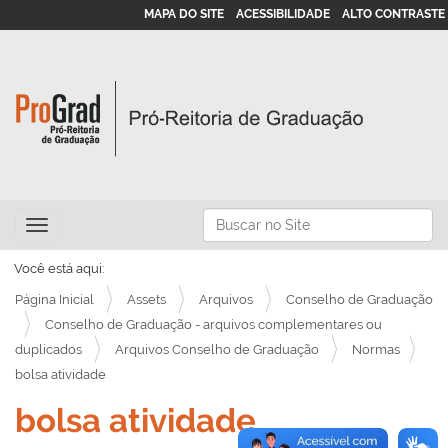
MAPA DO SITE
ACESSIBILIDADE
ALTO CONTRASTE
N
Busca
Toggle navigation
a
Busca Avançada…
v
Você está aqui:
e
Página Inicial
Assets
Arquivos
Conselho de Graduação
g
Conselho de Graduação - arquivos complementares ou
duplicados
Arquivos Conselho de Graduação
Normas
a
bolsa atividade
ç
ã
bolsa atividade
o