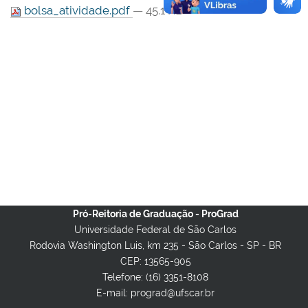
bolsa_atividade.pdf
— 45.1 KB
Pró-Reitoria de Graduação - ProGrad
Universidade Federal de São Carlos
Rodovia Washington Luis, km 235 - São Carlos - SP - BR
CEP: 13565-905
Telefone: (16) 3351-8108
E-mail: prograd@ufscar.br