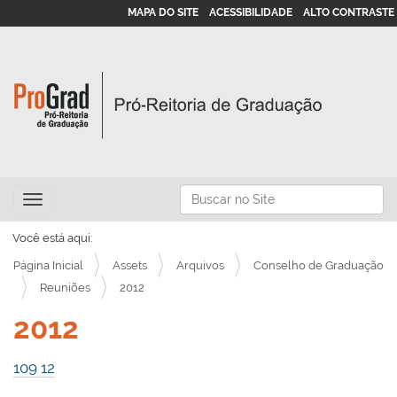
MAPA DO SITE
ACESSIBILIDADE
ALTO CONTRASTE
N
Busca
Toggle navigation
a
Busca Avançada…
v
Você está aqui:
e
Página Inicial
Assets
Arquivos
Conselho de Graduação
g
Reuniões
2012
a
2012
ç
ã
109 12
o