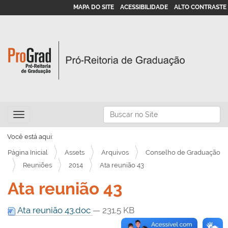
MAPA DO SITE
ACESSIBILIDADE
ALTO CONTRASTE
N
Busca
Toggle navigation
a
Busca Avançada…
v
Você está aqui:
e
Página Inicial
Assets
Arquivos
Conselho de Graduação
g
Reuniões
2014
Ata reunião 43
a
Ata reunião 43
ç
ã
Ata reunião 43.doc
— 231.5 KB
o