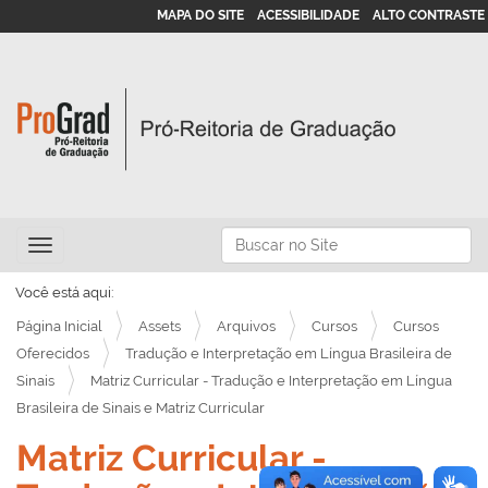
MAPA DO SITE
ACESSIBILIDADE
ALTO CONTRASTE
N
Busca
Toggle navigation
a
Busca Avançada…
v
Você está aqui:
e
Página Inicial
Assets
Arquivos
Cursos
Cursos
g
Oferecidos
Tradução e Interpretação em Língua Brasileira de
Sinais
Matriz Curricular - Tradução e Interpretação em Língua
a
Brasileira de Sinais e Matriz Curricular
ç
ã
Matriz Curricular -
o