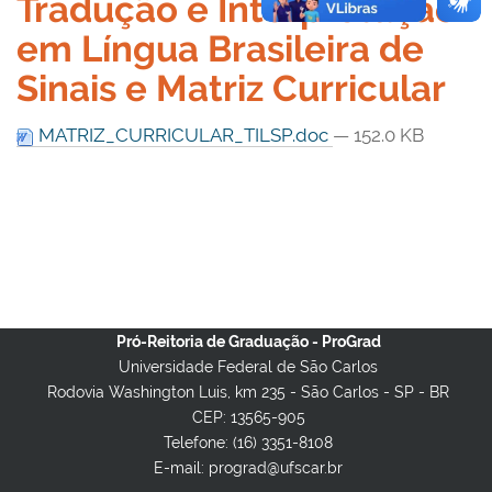
Tradução e Interpretação
em Língua Brasileira de
Sinais e Matriz Curricular
MATRIZ_CURRICULAR_TILSP.doc
— 152.0 KB
Pró-Reitoria de Graduação - ProGrad
Universidade Federal de São Carlos
Rodovia Washington Luis, km 235 - São Carlos - SP - BR
CEP: 13565-905
Telefone: (16) 3351-8108
E-mail: prograd@ufscar.br