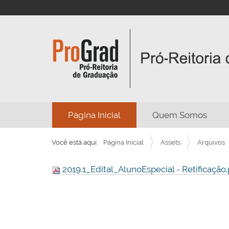
N
Página Inicial
Quem Somos
a
v
Você está aqui:
Página Inicial
Assets
Arquivos
e
g
2019.1_Edital_AlunoEspecial - Retificação
a
ç
ã
o