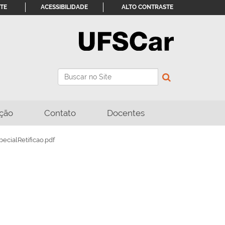
ITE
ACESSIBILIDADE
ALTO CONTRASTE
Busca
Busca Avançada…
ção
Contato
Docentes
ecialRetificao.pdf