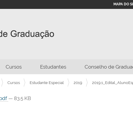
MAPA DO S
Cursos
Estudantes
Conselho de Gradua
Cursos
Estudante Especial
2019
2019.1_Edital_AlunoEsp
.pdf
— 83.5 KB