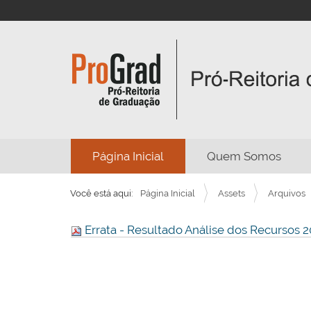
N
Página Inicial
Quem Somos
a
v
Você está aqui:
Página Inicial
Assets
Arquivos
e
g
Errata - Resultado Análise dos Recursos 
a
ç
ã
o