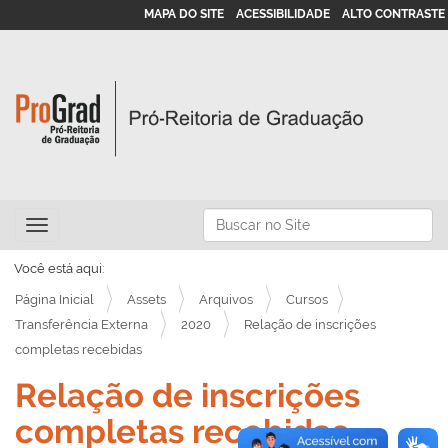
MAPA DO SITE
ACESSIBILIDADE
ALTO CONTRASTE
N
Busca
Toggle navigation
a
Busca Avançada…
v
Você está aqui:
e
Página Inicial
Assets
Arquivos
Cursos
g
Transferência Externa
2020
Relação de inscrições
completas recebidas
a
ç
Relação de inscrições
ã
completas recebidas
o