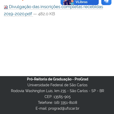
Divulgação das inscrições completas recebidas
2019-2020.pdf
— 482.0 KB
Pró-Reitoria de Graduação - ProGrad
Universidade Federal de São Carlos
Rodovia Washington Luis, km 235 - São Carlos - SP - BR
CEP: 13565-905
Telefone: (16) 3351-8108
E-mail: prograd@ufscar.br