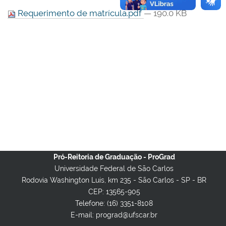
Requerimento de matrícula.pdf
— 190.0 KB
Pró-Reitoria de Graduação - ProGrad
Universidade Federal de São Carlos
Rodovia Washington Luis, km 235 - São Carlos - SP - BR
CEP: 13565-905
Telefone: (16) 3351-8108
E-mail: prograd@ufscar.br