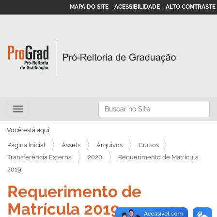
MAPA DO SITE
ACESSIBILIDADE
ALTO CONTRASTE
N
Busca
Toggle navigation
a
Busca Avançada…
v
Você está aqui:
e
Página Inicial
Assets
Arquivos
Cursos
g
Transferência Externa
2020
Requerimento de Matrícula
2019
a
ç
Requerimento de
ã
Matrícula 2019
o