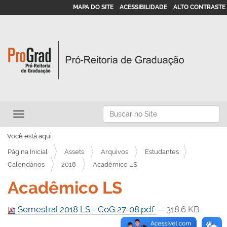
MAPA DO SITE
ACESSIBILIDADE
ALTO CONTRASTE
N
Busca
Toggle navigation
a
Busca Avançada…
v
Você está aqui:
e
Página Inicial
Assets
Arquivos
Estudantes
g
Calendários
2018
Acadêmico LS
a
Acadêmico LS
ç
ã
Semestral 2018 LS - CoG 27-08.pdf
— 318.6 KB
o