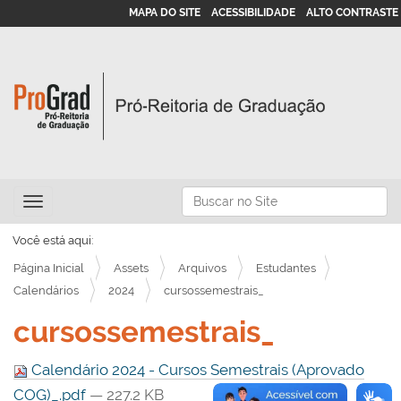
MAPA DO SITE
ACESSIBILIDADE
ALTO CONTRASTE
N
Busca
Toggle navigation
a
Busca Avançada…
v
Você está aqui:
e
Página Inicial
Assets
Arquivos
Estudantes
g
Calendários
2024
cursossemestrais_
a
cursossemestrais_
ç
ã
Calendário 2024 - Cursos Semestrais (Aprovado
o
COG)_.pdf
— 227.2 KB