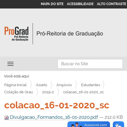
MAPA DO SITE
ACESSIBILIDADE
ALTO CONTRASTE
N
Busca
Toggle navigation
a
Busca Avançada…
v
Você está aqui:
e
Página Inicial
Assets
Arquivos
Estudantes
g
Colação de Grau
2019-2
colacao_16-01-2020_sc
a
colacao_16-01-2020_sc
ç
ã
Divulgacao_Formandos_16-01-2020.pdf
— 212.0 KB
o