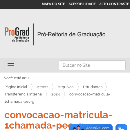
MAPA DO SITE
ACESSIBILIDADE
ALTO CONTRASTE
N
Busca
Toggle navigation
a
Busca Avançada…
v
Você está aqui:
e
Página Inicial
Assets
Arquivos
Estudantes
g
Transferência Interna
2024
convocacao-matricula-
1chamada-pec-g
a
ç
convocacao-matricula-
ã
1chamada-pec-g
o