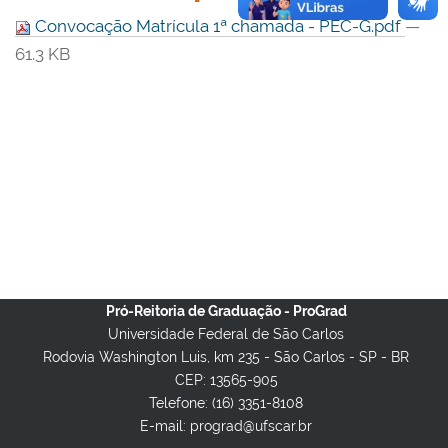
Convocação Matrícula 1ª chamada - PEC-G.pdf
—
61.3 KB
Pró-Reitoria de Graduação - ProGrad
Universidade Federal de São Carlos
Rodovia Washington Luis, km 235 - São Carlos - SP - BR
CEP: 13565-905
Telefone: (16) 3351-8108
E-mail: prograd@ufscar.br