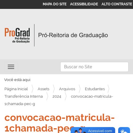
MAPA DO SITE
ACESSIBILIDADE
ALTO CONTRASTE
N
Busca
Toggle navigation
a
Busca Avançada…
v
Você está aqui:
e
Página Inicial
Assets
Arquivos
Estudantes
g
Transferência Interna
2024
convocacao-matricula-
1chamada-pec-g
a
ç
convocacao-matricula-
ã
1chamada-pec-g
o