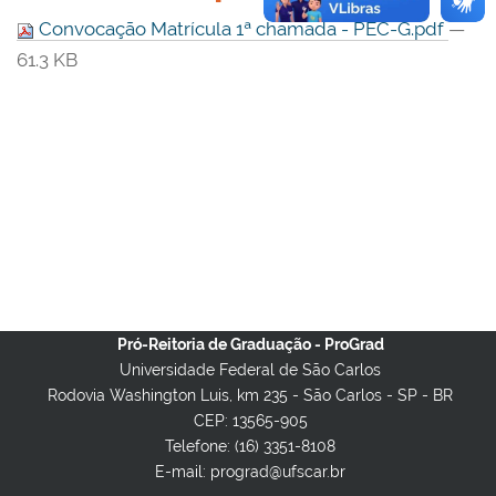
Convocação Matrícula 1ª chamada - PEC-G.pdf
—
61.3 KB
Pró-Reitoria de Graduação - ProGrad
Universidade Federal de São Carlos
Rodovia Washington Luis, km 235 - São Carlos - SP - BR
CEP: 13565-905
Telefone: (16) 3351-8108
E-mail: prograd@ufscar.br