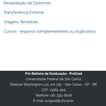
Revalidação de Diplomas
Transferência Externa
Viagens Terrestres
Cursos - arquivos complementares ou duplicados
Pró-Reitoria de Graduação - ProGrad
Universidade Federal de São Carlos
Rodovia Washington Luis, km 235 - São Carlos - SP - BR
CEP: 13565-905
Telefone: (16) 3351-8108
E-mail: prograd@ufscar.br