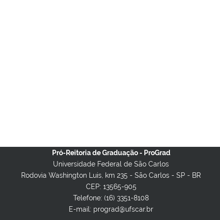
Pró-Reitoria de Graduação - ProGrad
Universidade Federal de São Carlos
Rodovia Washington Luis, km 235 - São Carlos - SP - BR
CEP: 13565-905
Telefone: (16) 3351-8108
E-mail: prograd@ufscar.br