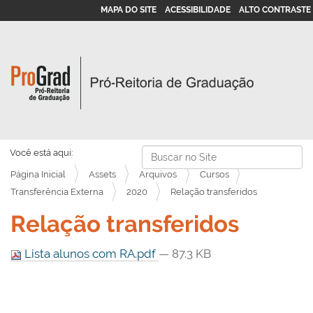
MAPA DO SITE
ACESSIBILIDADE
ALTO CONTRASTE
Busca
Você está aqui:
Página Inicial
Assets
Arquivos
Cursos
Busca Avançada…
Transferência Externa
2020
Relação transferidos
Relação transferidos
Lista alunos com RA.pdf
— 87.3 KB