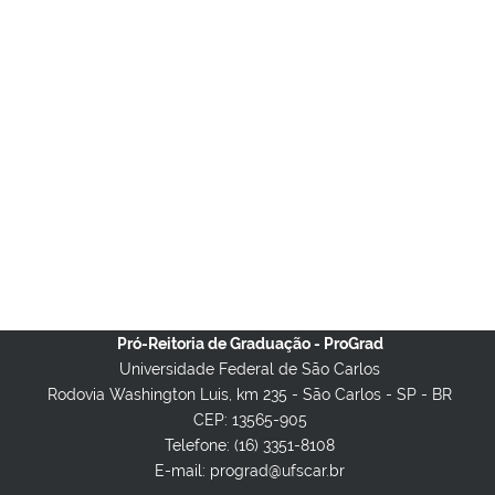
Pró-Reitoria de Graduação - ProGrad
Universidade Federal de São Carlos
Rodovia Washington Luis, km 235 - São Carlos - SP - BR
CEP: 13565-905
Telefone: (16) 3351-8108
E-mail: prograd@ufscar.br