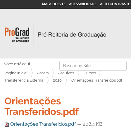
MAPA DO SITE
ACESSIBILIDADE
ALTO CONTRASTE
Busca
Você está aqui:
Página Inicial
Assets
Arquivos
Cursos
Busca Avançada…
Transferência Externa
2020
Orientações Transferidos.pdf
Orientações
Transferidos.pdf
Orientações Transferidos.pdf
— 208.4 KB