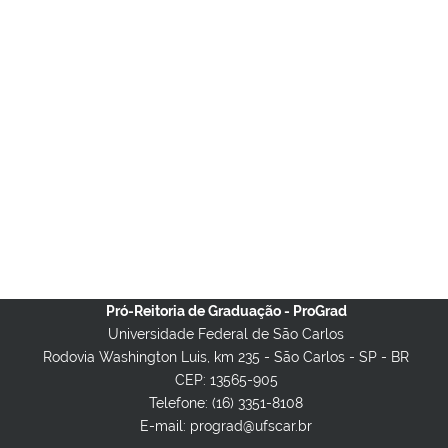
Pró-Reitoria de Graduação - ProGrad
Universidade Federal de São Carlos
Rodovia Washington Luis, km 235 - São Carlos - SP - BR
CEP: 13565-905
Telefone: (16) 3351-8108
E-mail: prograd@ufscar.br