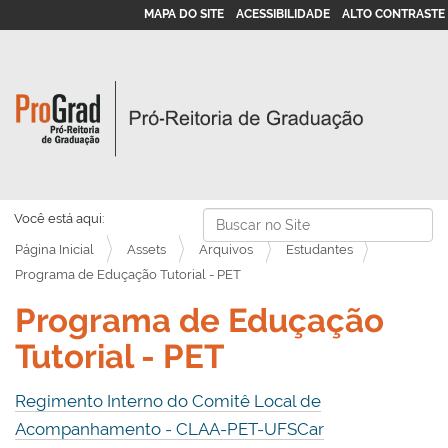
MAPA DO SITE
ACESSIBILIDADE
ALTO CONTRASTE
Busca
Você está aqui:
Página Inicial
Assets
Arquivos
Estudantes
Busca Avançada…
Programa de Eduçação Tutorial - PET
Programa de Eduçação
Tutorial - PET
Regimento Interno do Comitê Local de
Acompanhamento - CLAA-PET-UFSCar