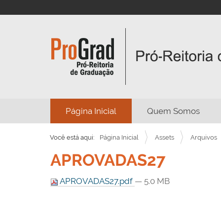
N
Página Inicial
Quem Somos
a
v
Você está aqui:
Página Inicial
Assets
Arquivos
e
APROVADAS27
g
a
APROVADAS27.pdf
— 5.0 MB
ç
ã
o