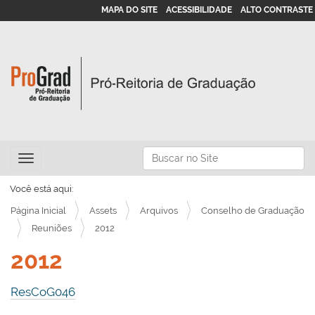
MAPA DO SITE
ACESSIBILIDADE
ALTO CONTRASTE
N
Busca
Toggle navigation
a
Busca Avançada…
v
Você está aqui:
e
Página Inicial
Assets
Arquivos
Conselho de Graduação
g
Reuniões
2012
a
2012
ç
ã
ResCoG046
o