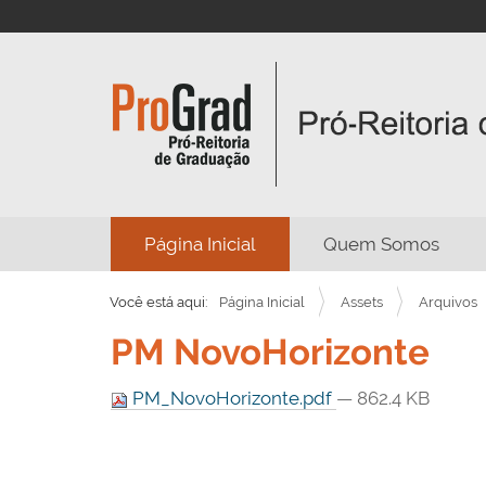
N
Página Inicial
Quem Somos
a
v
Você está aqui:
Página Inicial
Assets
Arquivos
e
PM NovoHorizonte
g
a
PM_NovoHorizonte.pdf
— 862.4 KB
ç
ã
o