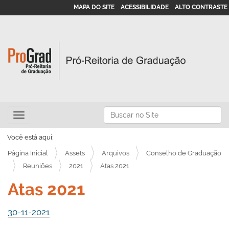
MAPA DO SITE
ACESSIBILIDADE
ALTO CONTRASTE
N
Busca
Toggle navigation
a
Busca Avançada…
v
Você está aqui:
e
Página Inicial
Assets
Arquivos
Conselho de Graduação
g
Reuniões
2021
Atas 2021
a
Atas 2021
ç
ã
30-11-2021
o