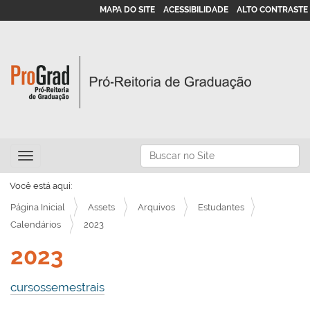
MAPA DO SITE
ACESSIBILIDADE
ALTO CONTRASTE
N
Busca
Toggle navigation
a
Busca Avançada…
v
Você está aqui:
e
Página Inicial
Assets
Arquivos
Estudantes
g
Calendários
2023
a
2023
ç
ã
cursossemestrais
o