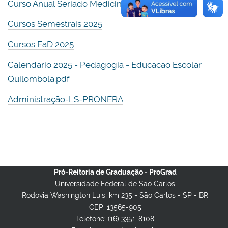
Curso Anual Seriado Medicina 2025
Cursos Semestrais 2025
Cursos EaD 2025
Calendario 2025 - Pedagogia - Educacao Escolar
Quilombola.pdf
Administração-LS-PRONERA
Pró-Reitoria de Graduação - ProGrad
Universidade Federal de São Carlos
Rodovia Washington Luis, km 235 - São Carlos - SP - BR
CEP: 13565-905
Telefone: (16) 3351-8108