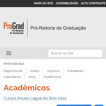
MAPA DO SITE
ACESSIBILIDADE
ALTO CONTRASTE
N
Busca
Toggle navigation
a
Busca Avançada…
v
Você está aqui:
e
Página Inicial
Assets
Arquivos
Estudantes
g
Calendários
2025
Acadêmicos
a
Acadêmicos
ç
ã
Cursos Anuais Lagoa do Sino 2025
o