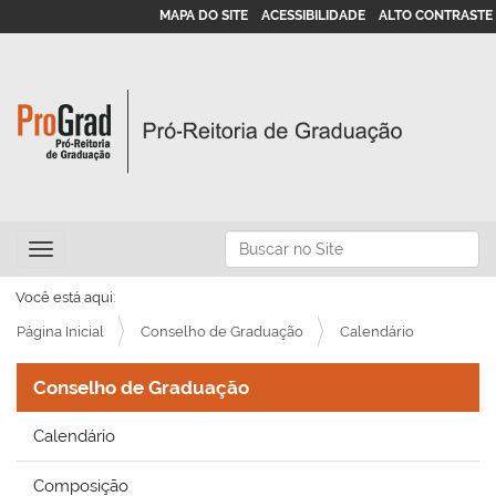
MAPA DO SITE
ACESSIBILIDADE
ALTO CONTRASTE
N
Busca
Toggle navigation
a
Busca Avançada…
v
Você está aqui:
e
Página Inicial
Conselho de Graduação
Calendário
g
Conselho de Graduação
a
ç
Calendário
ã
o
Composição