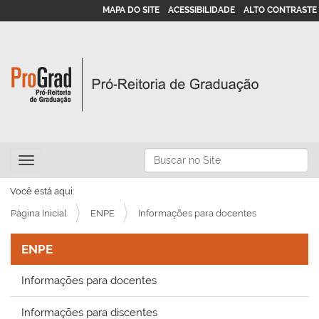
MAPA DO SITE
ACESSIBILIDADE
ALTO CONTRASTE
N
Busca
Toggle navigation
a
Busca Avançada…
v
Você está aqui:
e
Página Inicial
ENPE
Informações para docentes
g
ENPE
a
ç
Informações para docentes
ã
o
Informações para discentes