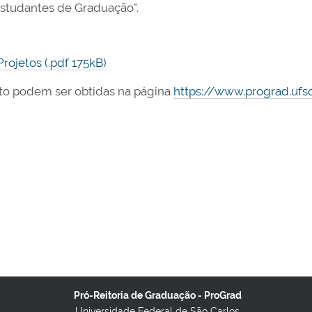
studantes de Graduação".
rojetos (.pdf 175kB)
to podem ser obtidas na página
https://www.prograd.ufsc
Pró-Reitoria de Graduação - ProGrad
Universidade Federal de São Carlos