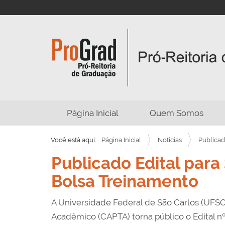
N
Página Inicial
Quem Somos
a
v
Você está aqui:
Página Inicial
Notícias
Publicad
e
Publicado Edital par
g
Bolsa Treinamento
a
ç
A Universidade Federal de São Carlos (UF
ã
Acadêmico (CAPTA) torna público o Edital 
o