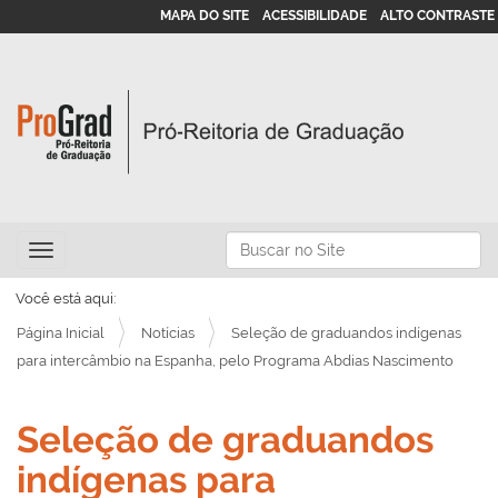
MAPA DO SITE
ACESSIBILIDADE
ALTO CONTRASTE
N
Busca
Toggle navigation
a
Busca Avançada…
v
Você está aqui:
e
Página Inicial
Notícias
Seleção de graduandos indígenas
g
para intercâmbio na Espanha, pelo Programa Abdias Nascimento
a
ç
Seleção de graduandos
ã
indígenas para
o