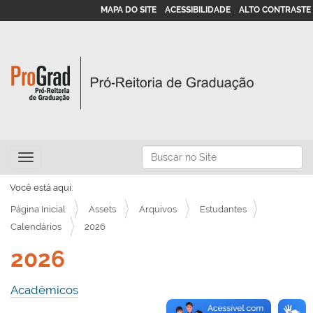
MAPA DO SITE
ACESSIBILIDADE
ALTO CONTRASTE
N
Busca
Toggle navigation
a
Busca Avançada…
v
Você está aqui:
e
Página Inicial
Assets
Arquivos
Estudantes
g
Calendários
2026
a
2026
ç
ã
Acadêmicos
o