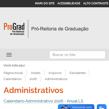
MAPA DO SITE
ACESSIBILIDADE
ALTO CONTRASTE
N
Busca
Toggle navigation
a
Busca Avançada…
v
Você está aqui:
e
Página Inicial
Assets
Arquivos
Estudantes
g
Calendários
2026
Administrativos
a
Administrativos
ç
ã
Calendario Administrativo 2026 - Anual LS
o