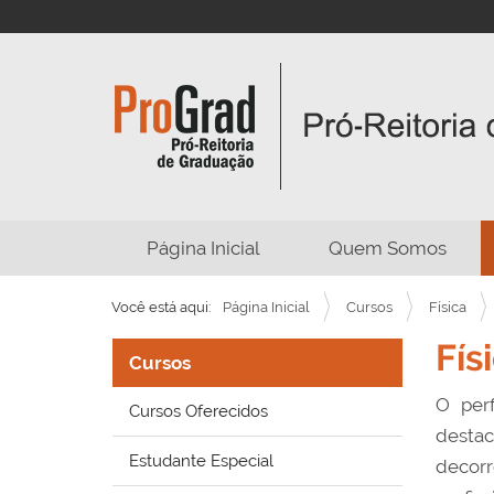
N
Página Inicial
Quem Somos
a
v
Você está aqui:
Página Inicial
Cursos
Física
e
Fís
g
Cursos
a
O per
Cursos Oferecidos
ç
destac
ã
Estudante Especial
decorr
o