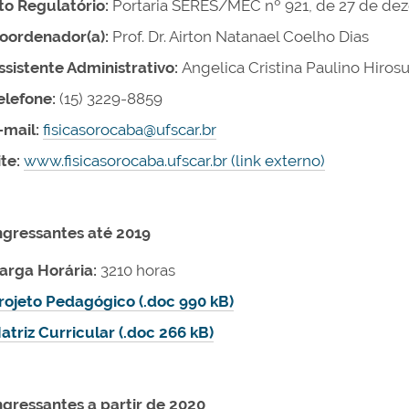
to Regulatório:
Portaria SERES/MEC nº 921, de 27 de de
oordenador(a):
Prof. Dr. Airton Natanael Coelho Dias
ssistente Administrativo:
Angelica Cristina Paulino Hiros
elefone:
(15) 3229-8859
-mail:
fisicasorocaba@ufscar.br
ite:
www.fisicasorocaba.ufscar.br (link externo)
ngressantes até 2019
arga Horária:
3210 horas
rojeto Pedagógico (.doc 990 kB)
atriz Curricular (.doc 266 kB)
ngressantes a partir de 2020