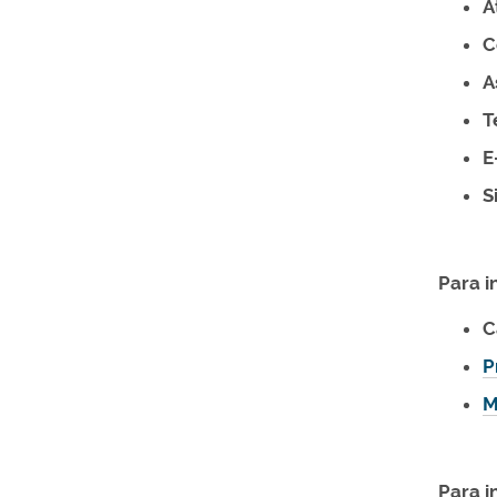
A
C
A
T
E
S
Para i
C
P
M
Para i