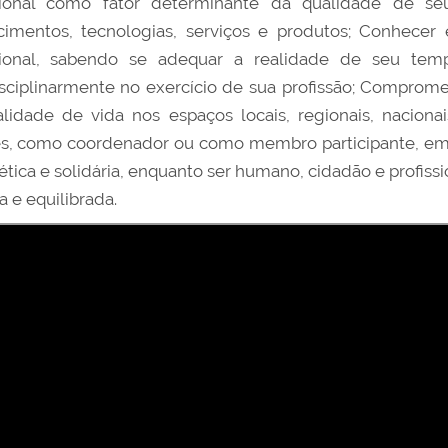
ssional como fator determinante da qualidade de se
imentos, tecnologias, serviços e produtos; Conhecer 
ssional, sabendo se adequar a realidade de seu tem
isciplinarmente no exercício de sua profissão; Comprom
lidade de vida nos espaços locais, regionais, nacion
s, como coordenador ou como membro participante, em o
ética e solidária, enquanto ser humano, cidadão e profiss
 e equilibrada.