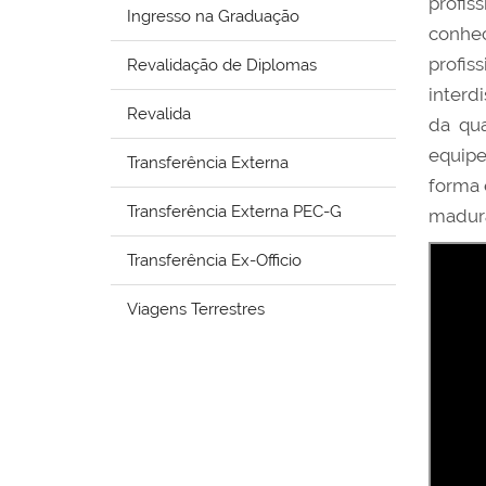
profi
Ingresso na Graduação
conhec
profi
Revalidação de Diplomas
interd
Revalida
da qua
equipe
Transferência Externa
forma 
Transferência Externa PEC-G
madura
Transferência Ex-Officio
Viagens Terrestres