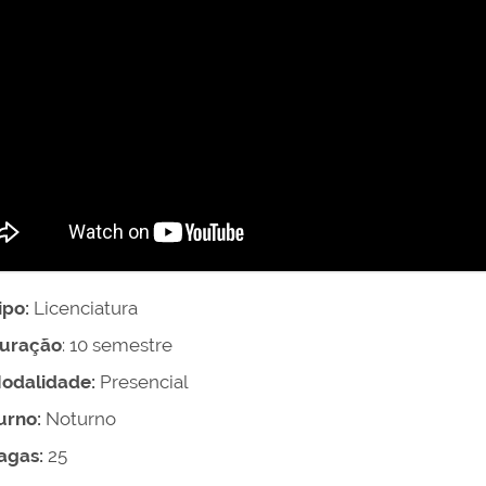
ipo:
Licenciatura
uração
: 10 semestre
odalidade:
Presencial
urno:
Noturno
agas:
25