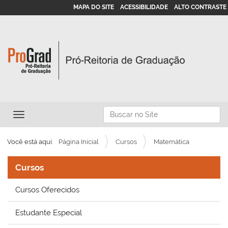
MAPA DO SITE
ACESSIBILIDADE
ALTO CONTRASTE
N
Busca
Toggle navigation
a
Busca Avançada…
v
Você está aqui:
Página Inicial
Cursos
Matemática
e
g
Cursos
a
Cursos Oferecidos
ç
ã
Estudante Especial
o