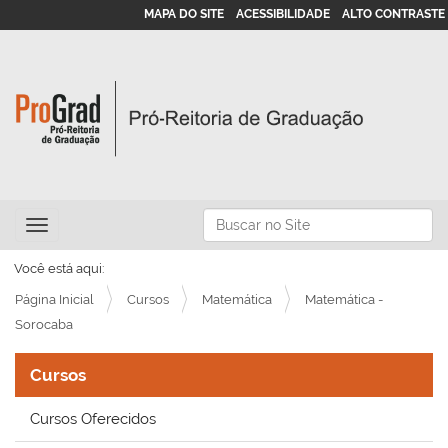
MAPA DO SITE
ACESSIBILIDADE
ALTO CONTRASTE
N
Busca
Toggle navigation
a
Busca Avançada…
v
Você está aqui:
e
Página Inicial
Cursos
Matemática
Matemática -
g
Sorocaba
a
Cursos
ç
ã
Cursos Oferecidos
o