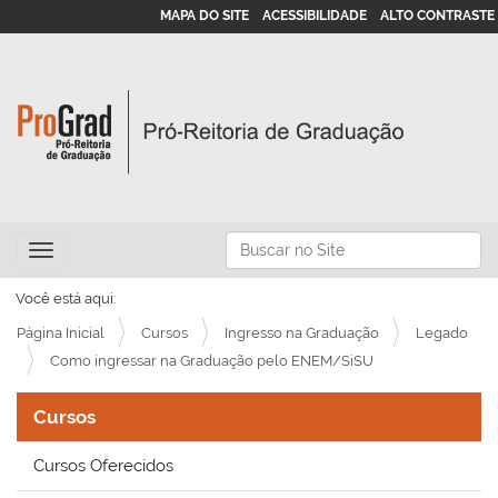
MAPA DO SITE
ACESSIBILIDADE
ALTO CONTRASTE
N
Busca
Toggle navigation
a
Busca Avançada…
v
Você está aqui:
e
Página Inicial
Cursos
Ingresso na Graduação
Legado
g
Como ingressar na Graduação pelo ENEM/SiSU
a
Cursos
ç
ã
Cursos Oferecidos
o