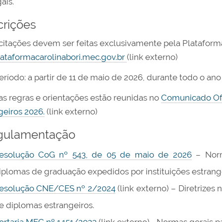
gais.
crições
icitações devem ser feitas exclusivamente pela Plataform
lataformacarolinabori.mec.gov.br
(link externo)
eríodo: a partir de 11 de maio de 2026, durante todo o ano 
as regras e orientações estão reunidas no
Comunicado Ofi
geiros 2026.
(link externo)
gulamentação
esolução CoG nº 543, de 05 de maio de 2026
– Norm
iplomas de graduação expedidos por instituições estrang
esolução CNE/CES nº 2/2024
(link externo) – Diretrizes
e diplomas estrangeiros.