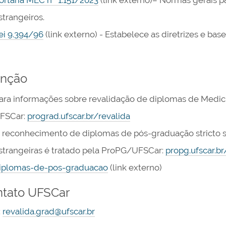
ortaria MEC nº 1.151/2023
(link externo)– Normas gerais 
strangeiros.
ei 9.394/96
(link externo) - Estabelece as diretrizes e ba
enção
ara informações sobre revalidação de diplomas de Medicin
FSCar:
prograd.ufscar.br/revalida
 reconhecimento de diplomas de pós-graduação stricto 
strangeiras é tratado pela ProPG/UFSCar:
propg.ufscar.b
iplomas-de-pos-graduacao
(link externo)
tato UFSCar
:
revalida.grad@ufscar.br