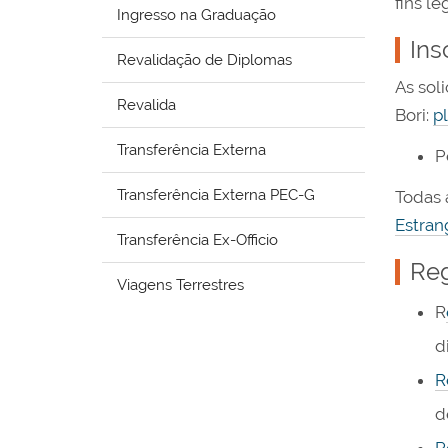
fins le
Ingresso na Graduação
Ins
Revalidação de Diplomas
As sol
Revalida
Bori:
p
Transferência Externa
P
Transferência Externa PEC-G
Todas 
Estran
Transferência Ex-Officio
Re
Viagens Terrestres
R
d
R
d