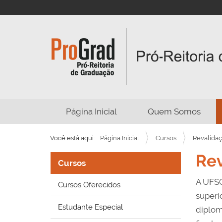
N
Página Inicial
Quem Somos
a
v
Você está aqui:
Página Inicial
Cursos
Revalida
e
Rev
g
Cursos
a
A UFSC
Cursos Oferecidos
ç
superi
ã
Estudante Especial
diplom
o