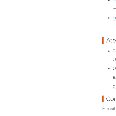
P
e
L
At
P
U
O
e
d
Con
E-mail