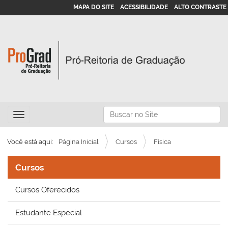
MAPA DO SITE
ACESSIBILIDADE
ALTO CONTRASTE
N
Busca
Toggle navigation
a
Busca Avançada…
v
Você está aqui:
Página Inicial
Cursos
Física
e
g
Cursos
a
Cursos Oferecidos
ç
ã
Estudante Especial
o