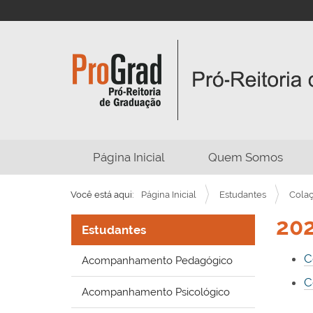
N
Página Inicial
Quem Somos
a
v
Você está aqui:
Página Inicial
Estudantes
Colaç
e
202
g
Estudantes
a
C
Acompanhamento Pedagógico
ç
C
ã
Acompanhamento Psicológico
o