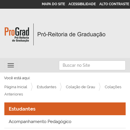
MAPA DO SITE
ACESSIBILIDADE
ALTO CONTRASTE
N
Busca
Toggle navigation
a
Busca Avançada…
v
Você está aqui:
e
Página Inicial
Estudantes
Colação de Grau
Colações
g
Anteriores
a
Estudantes
ç
ã
Acompanhamento Pedagógico
o