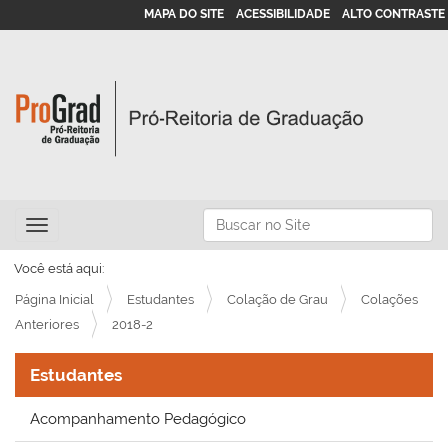
MAPA DO SITE
ACESSIBILIDADE
ALTO CONTRASTE
N
Busca
Toggle navigation
a
Busca Avançada…
v
Você está aqui:
e
Página Inicial
Estudantes
Colação de Grau
Colações
g
Anteriores
2018-2
a
Estudantes
ç
ã
Acompanhamento Pedagógico
o