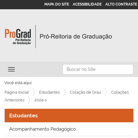
MAPA DO SITE
ACESSIBILIDADE
ALTO CONTRASTE
N
Busca
Toggle navigation
a
Busca Avançada…
v
Você está aqui:
e
Página Inicial
Estudantes
Colação de Grau
Colações
g
Anteriores
2024-1
a
Estudantes
ç
ã
Acompanhamento Pedagógico
o