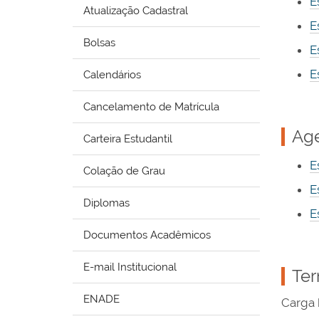
E
Atualização Cadastral
E
Bolsas
E
E
Calendários
Cancelamento de Matrícula
Age
Carteira Estudantil
E
Colação de Grau
E
Diplomas
E
Documentos Acadêmicos
E-mail Institucional
Ter
ENADE
Carga 