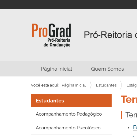
N
Página Inicial
Quem Somos
a
v
Você está aqui:
Página Inicial
Estudantes
Estág
e
Ter
g
Estudantes
a
Ter
Acompanhamento Pedagógico
ç
ã
E
Acompanhamento Psicológico
o